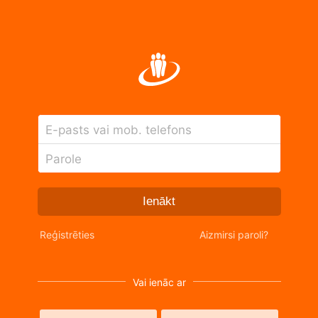
E-pasts vai mob. telefons
Parole
Ienākt
Reģistrēties
Aizmirsi paroli?
Vai ienāc ar