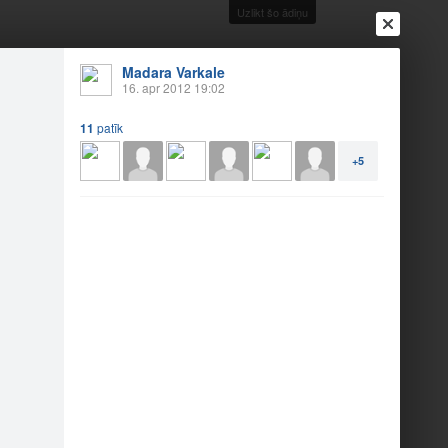
Uzlikt šo ādiņu
Madara Varkale
16. apr 2012 19:02
11
patīk
+5
Ienākt
Reģistrēties
Vai ienāc ar
a
Draugi
Raksti
Vēstules