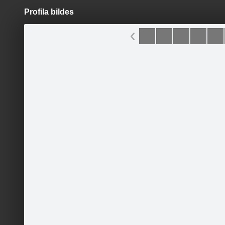
Profila bildes
Pāriet
uz
saturu
Šodien
Ziņas
Galerijas
S