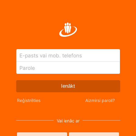
E-pasts vai mob. telefons
Parole
Ienākt
Reģistrēties
Aizmirsi paroli?
Vai ienāc ar