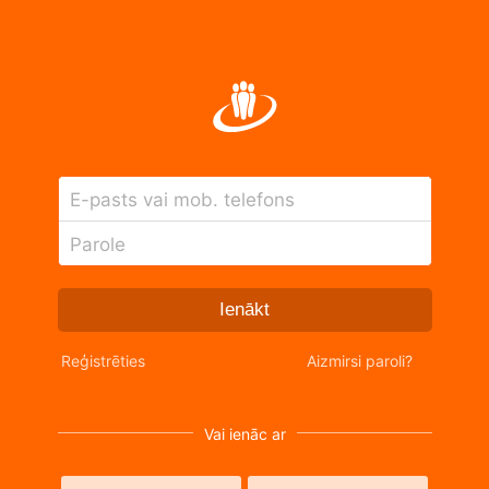
E-pasts vai mob. telefons
Parole
Ienākt
Reģistrēties
Aizmirsi paroli?
Vai ienāc ar