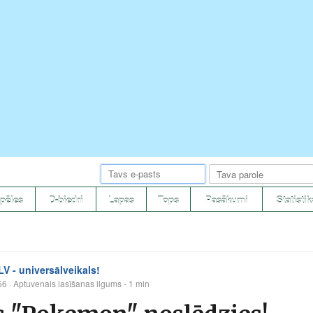
pēles
D-biedri
Lapas
Tops
Pasākumi
Statistik
 - universālveikals!
56
· Aptuvenais lasīšanas ilgums - 1 min