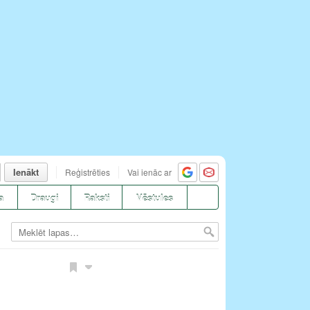
Ienākt
Reģistrēties
Vai ienāc ar
a
Draugi
Raksti
Vēstules