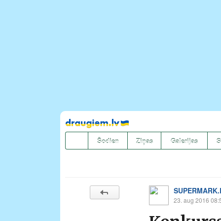
Pāriet
uz
saturu
Šodien
Ziņas
Galerijas
S
SUPERMARK.LV
23. aug 2016 08: