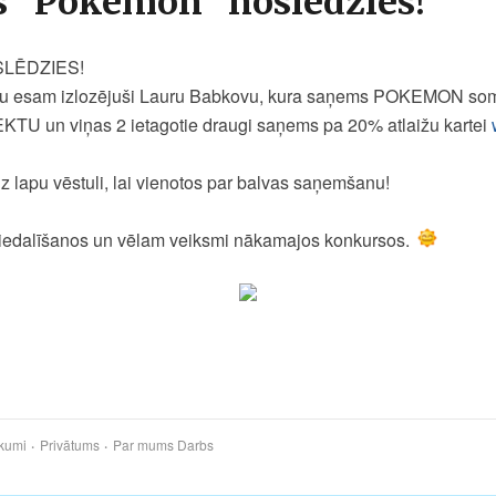
 "Pokemon" noslēdzies!
LĒDZIES!
āju esam izlozējuši Lauru Babkovu, kura saņems POKEMON so
 un viņas 2 ietagotie draugi saņems pa 20% atlaižu kartei
z lapu vēstuli, lai vienotos par balvas saņemšanu!
piedalīšanos un vēlam veiksmi nākamajos konkursos.
kumi
Privātums
Par mums
Darbs