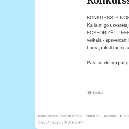
Konkurss
KONKURSS IR NOS
Kā laimīgo uzvarēt
FOSFORIZĒTU EFEKTU
veikalā - apsveicam!
Laura, raksti mums u
Paldies visiem par 
Patīk
2
Iepazīšanās
Mobilā versija
Palīdzība
Kontakti
Notei
© 2004 - 2026 SIA Draugiem