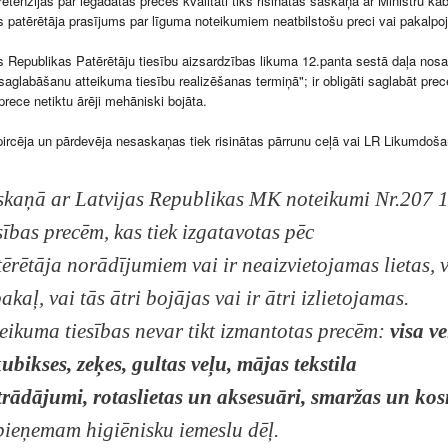
retenzijas par iegādātās preces kvalitāti tiks risinātas saskaņā ar Ministru 
 patērētāja prasījums par līguma noteikumiem neatbilstošu preci vai pakalp
as Republikas Patērētāju tiesību aizsardzības likuma 12.panta sestā daļa nosaka
aglabāšanu atteikuma tiesību realizēšanas termiņā"; ir obligāti saglabāt prece
prece netiktu ārēji mehāniski bojāta.
pircēja un pārdevēja nesaskaņas tiek risinātas pārrunu ceļā vai LR Likumdoša
skaņā ar Latvijas Republikas MK noteikumi Nr.207 1
sības precēm, kas tiek izgatavotas pēc
ērētāja norādījumiem vai ir neaizvietojamas lietas, v
akaļ, vai tās ātri bojājas vai ir ātri izlietojamas.
eikuma tiesības nevar tikt izmantotas precēm:
visa v
ubikses, zeķes, gultas veļu, mājas tekstila
strādājumi, rotaslietas un aksesuāri, smaržas un kos
pieņemam higiēnisku iemeslu dēļ.