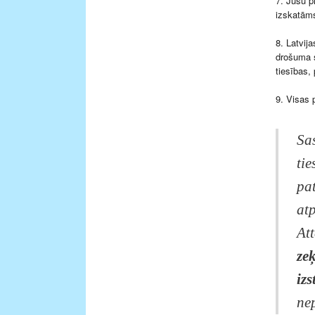
7. Jūsu p
izskatāms
8. Latvij
drošuma s
tiesības, 
9. Visas 
Sa
tie
pat
atp
Att
zeķ
iz
ne