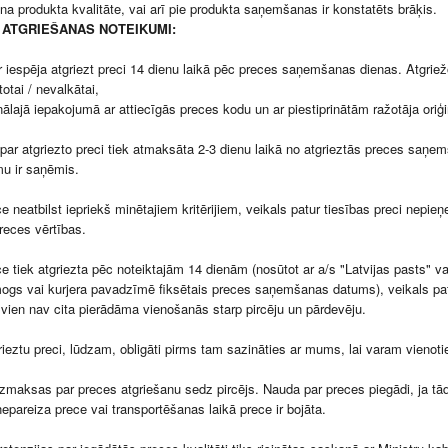
na produkta kvalitāte, vai arī pie produkta saņemšanas ir konstatēts brāķis.
ATGRIEŠANAS NOTEIKUMI:
r iespēja atgriezt preci 14 dienu laikā pēc preces saņemšanas dienas. Atgriežot
tai / nevalkātai,
lajā iepakojumā ar attiecīgās preces kodu un ar piestiprinātām ražotāja oriģi
par atgriezto preci tiek atmaksāta 2-3 dienu laikā no atgrieztās preces saņe
u ir saņēmis.
ce neatbilst iepriekš minētajiem kritērijiem, veikals patur tiesības preci nepi
eces vērtības.
ce tiek atgriezta pēc noteiktajām 14 dienām (nosūtot ar a/s "Latvijas pasts" 
ogs vai kurjera pavadzīmē fiksētais preces saņemšanas datums), veikals patu
 vien nav cita pierādāma vienošanās starp pircēju un pārdevēju.
grieztu preci, lūdzam, obligāti pirms tam sazināties ar mums, lai varam vienot
izmaksas par preces atgriešanu sedz pircējs. Nauda par preces piegādi, ja tād
nepareiza prece vai transportēšanas laikā prece ir bojāta.