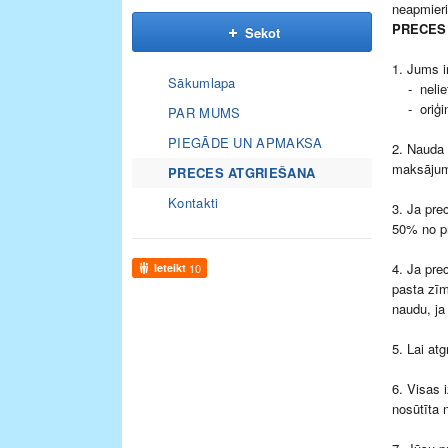
neapmieri
PRECES 
Sekot
1. Jums i
Sākumlapa
- nelieto
- oriģinā
PAR MUMS
PIEGĀDE UN APMAKSA
2. Nauda 
maksājum
PRECES ATGRIEŠANA
Kontakti
3. Ja pre
50% no pr
4. Ja pre
Ieteikt
10
pasta zīm
naudu, ja
5. Lai at
6. Visas 
nosūtīta 