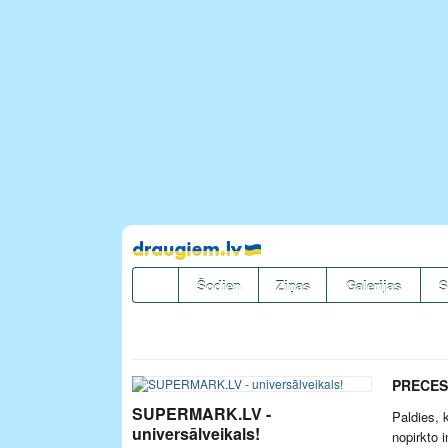
Pāriet
uz
saturu
Šodien
Ziņas
Galerijas
S
PRECES
SUPERMARK.LV -
Paldies, 
universālveikals!
nopirkto 