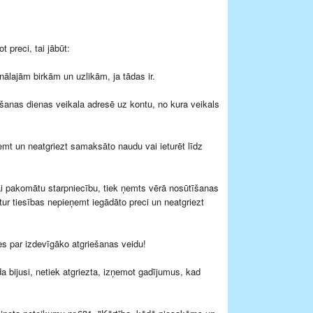
 preci, tai jābūt:
nālajām birkām un uzlikām, ja tādas ir.
mšanas dienas veikala adresē uz kontu, no kura veikals
eņemt un neatgriezt samaksāto naudu vai ieturēt līdz
vai pakomātu starpniecību, tiek ņemts vērā nosūtīšanas
r tiesības nepieņemt iegādāto preci un neatgriezt
ies par izdevīgāko atgriešanas veidu!
a bijusi, netiek atgriezta, izņemot gadījumus, kad