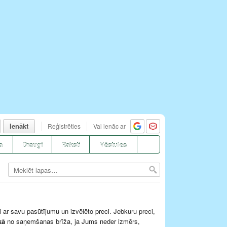
Ienākt
Reģistrēties
Vai ienāc ar
a
Draugi
Raksti
Vēstules
i ar savu pasūtījumu un izvēlēto preci. Jebkuru preci,
kā
no saņemšanas brīža, ja Jums neder izmērs,