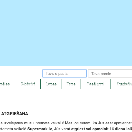
pēles
D-biedri
Lapas
Tops
Pasākumi
Statistik
 ATGRIEŠANA
ka izvēlējaties mūsu interneta veikalu! Mēs ļoti ceram, ka Jūs esat apmierināt
interneta veikalā
Supermark.lv
, Jūs varat
atgriezt vai apmainīt 14 dienu lai