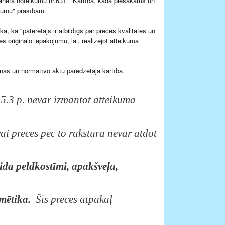
kabineta noteikumu nr.631. "Kārtība, kādā piesakāms un
ojumu" prasībām.
, ka "patērētājs ir atbildīgs par preces kvalitātes un
s oriģinālo iepakojumu, lai, realizējot atteikuma
nas un normatīvo aktu paredzētajā kārtībā.
5.3 p. nevar izmantot atteikuma
ai preces pēc to rakstura nevar atdot
eida peldkostīmi, apakšveļa,
mētika.
Šīs preces atpakaļ