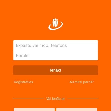
E-pasts vai mob. telefons
Parole
Ienākt
Reģistrēties
Aizmirsi paroli?
Vai ienāc ar