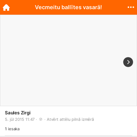
Vecmeitu ballītes vasarā!
Saules Zirgi
5. jūl 2015 11:47 · 
 · 
Atvērt attēlu pilnā izmērā
1
iesaka