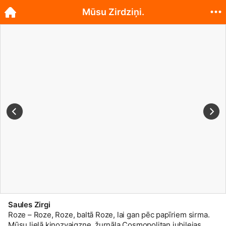
Mūsu Zirdziņi.
Saules Zirgi
Roze – Roze, Roze, baltā Roze, lai gan pēc papīriem sirma.
Mūsu lielā kinozvaigzne, žurnāla Cosmopolitan jubilejas