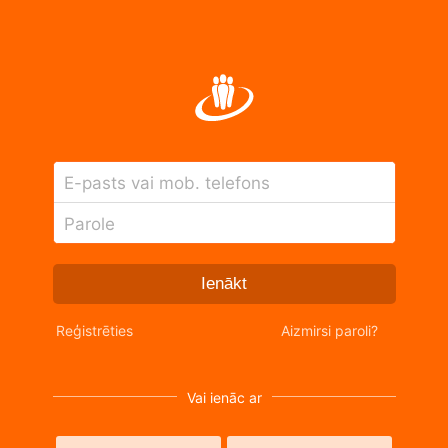
E-pasts vai mob. telefons
Parole
Ienākt
Reģistrēties
Aizmirsi paroli?
Vai ienāc ar