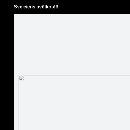
Sveiciens svētkos!!!
Pāriet
uz
saturu
Šodien
Ziņas
Galerijas
S
Weyergans High Care centrs
"AMELA"
Oficiālā lapa
Sekot
Sākumlapa