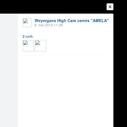
Weyergans High Care centrs "AMELA"
8. mar 2015 11:28
2
patīk
Ienākt
Reģistrēties
Vai ienāc ar
a
Draugi
Raksti
Vēstules
!!!