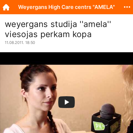
Weyergans High Care centrs "AMELA"
weyergans studija ''amela''
viesojas perkam kopa
11.08.2011. 18:50