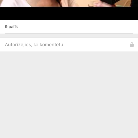
9
patīk
Autorizējies, lai komentētu