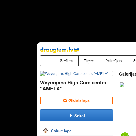
Pāriet
uz
saturu
Šodien
Ziņas
Galerijas
S
Galerija
Weyergans High Care centrs
"AMELA"
Oficiālā lapa
Sekot
Sākumlapa