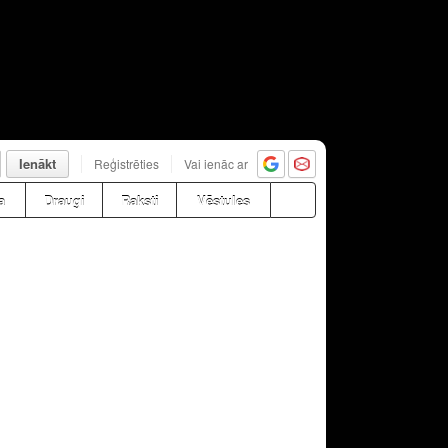
Ienākt
Reģistrēties
Vai ienāc ar
a
Draugi
Raksti
Vēstules