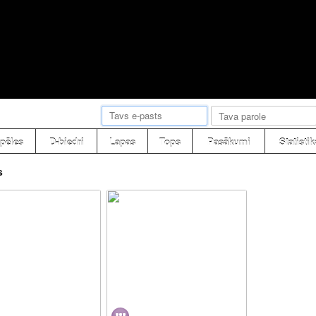
pēles
D-biedri
Lapas
Tops
Pasākumi
Statistik
s