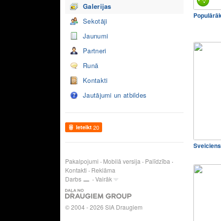
Galerijas
Populārā
Sekotāji
Jaunumi
Partneri
Runā
Kontakti
Jautājumi un atbildes
Ieteikt
20
Sveiciens
Pakalpojumi
Mobilā versija
Palīdzība
Kontakti
Reklāma
Darbs
Vairāk
© 2004 - 2026 SIA Draugiem