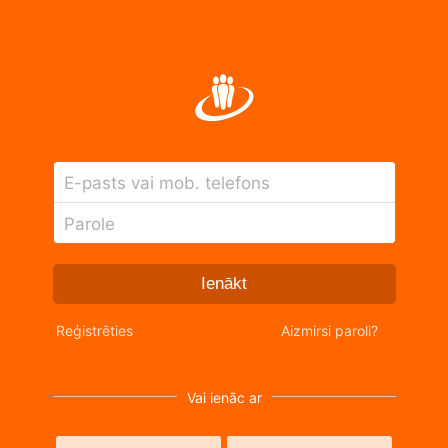
E-pasts vai mob. telefons
Parole
Ienākt
Reģistrēties
Aizmirsi paroli?
Vai ienāc ar