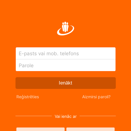
E-pasts vai mob. telefons
Parole
Ienākt
Reģistrēties
Aizmirsi paroli?
Vai ienāc ar