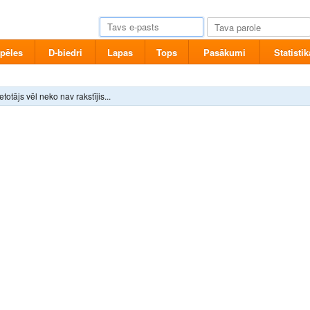
pēles
D-biedri
Lapas
Tops
Pasākumi
Statistik
ietotājs vēl neko nav rakstījis...