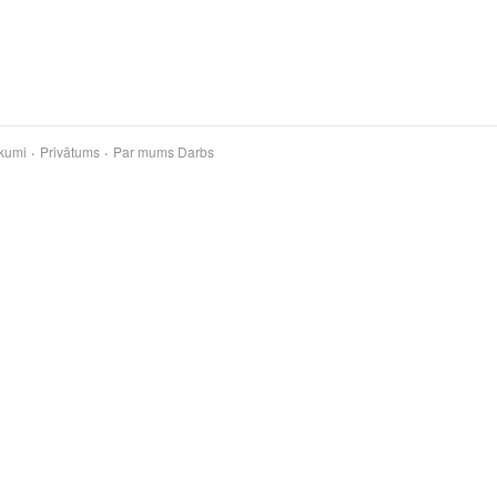
kumi
Privātums
Par mums
Darbs