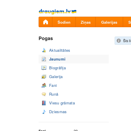
Pāriet
uz
saturu
Šodien
Ziņas
Galerijas
S
Pogas
Šis l
Aktualitātes
Jaunumi
Biogrāfija
Galerija
Fani
Runā
Viesu grāmata
Dziesmas
29