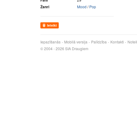
Fani
Žanri
Mood
/
Pop
Ieteikt
Iepazīšanās
Mobilā versija
Palīdzība
Kontakti
Notei
© 2004 - 2026 SIA Draugiem