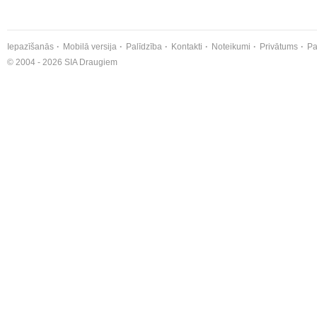
Iepazīšanās
Mobilā versija
Palīdzība
Kontakti
Noteikumi
Privātums
Pa
© 2004 - 2026 SIA Draugiem