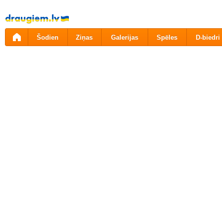
Pāriet
uz
saturu
Šodien
Ziņas
Galerijas
Spēles
D-biedri