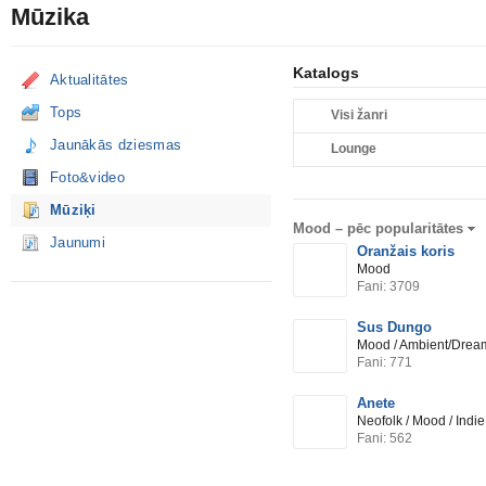
Mūzika
Katalogs
Aktualitātes
Tops
Visi žanri
Jaunākās dziesmas
Lounge
Foto&video
Mūziķi
Mood –
pēc popularitātes
Jaunumi
Oranžais koris
Mood
Fani: 3709
Sus Dungo
Mood / Ambient/Dream
Fani: 771
Anete
Neofolk / Mood / Indie
Fani: 562