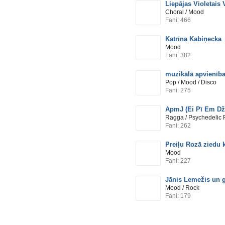
Liepājas Violetais 
Choral / Mood
Fani: 466
Katrīna Kabiņecka
Mood
Fani: 382
muzikālā apvienība
Pop / Mood / Disco
Fani: 275
ApmJ (Ei Pī Em Dž
Ragga / Psychedelic 
Fani: 262
Preiļu Rozā ziedu 
Mood
Fani: 227
Jānis Lemežis un 
Mood / Rock
Fani: 179