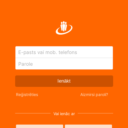
E-pasts vai mob. telefons
Parole
Ienākt
Reģistrēties
Aizmirsi paroli?
Vai ienāc ar