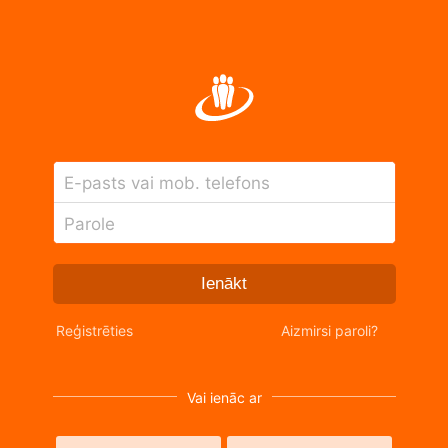
E-pasts vai mob. telefons
Parole
Ienākt
Reģistrēties
Aizmirsi paroli?
Vai ienāc ar