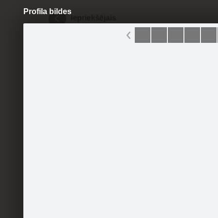
Profila bildes
Pāriet
uz
saturu
Šodien
Ziņas
Galerijas
S