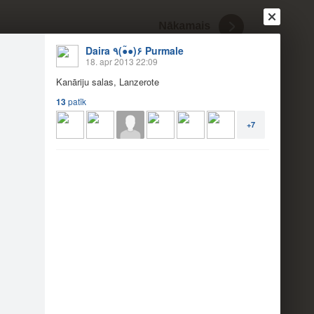
Daira ٩(●●̃)۶ Purmale
18. apr 2013 22:09
Kanāriju salas, Lanzerote
13
patīk
Ienākt
Reģistrēties
Vai ienāc ar
+7
a
Draugi
Raksti
Vēstules