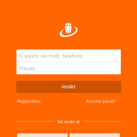
E-pasts vai mob. telefons
Parole
Ienākt
Reģistrēties
Aizmirsi paroli?
Vai ienāc ar