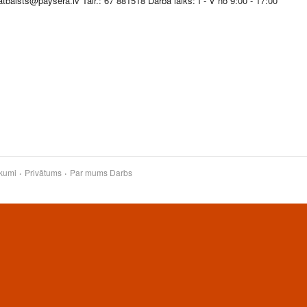
atbalsts@paysera.lv Tālr.: 67 881518 Darba laiks: I - V no 9:00 - 17:00
kumi
Privātums
Par mums
Darbs