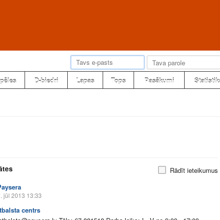
pēles
D-biedri
Lapas
Tops
Pasākumi
Statistik
ātes
Rādīt ieteikumus
Paysera
. jūl 2013 13:33
tbalsta centrs