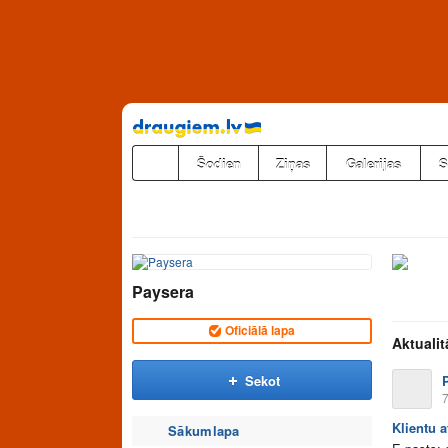
Pāriet
uz
saturu
Šodien
Ziņas
Galerijas
S
Paysera
Oficiālā lapa
Aktualit
Sekot
7
Klientu a
Sākumlapa