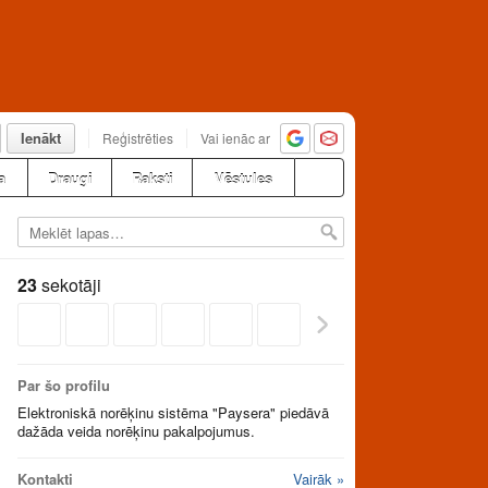
Ienākt
Reģistrēties
Vai ienāc ar
a
Draugi
Raksti
Vēstules
23
sekotāji
Par šo profilu
Elektroniskā norēķinu sistēma "Paysera" piedāvā
dažāda veida norēķinu pakalpojumus.
Kontakti
Vairāk »