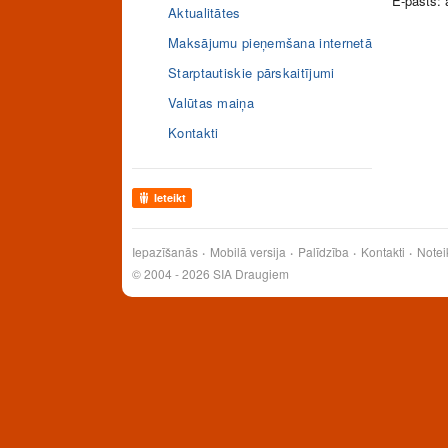
E-pasts: 
Aktualitātes
Maksājumu pieņemšana internetā
Starptautiskie pārskaitījumi
Valūtas maiņa
Kontakti
Ieteikt
Iepazīšanās
Mobilā versija
Palīdzība
Kontakti
Notei
© 2004 - 2026 SIA Draugiem