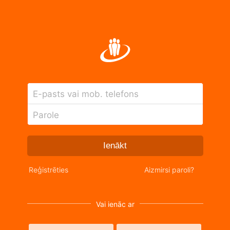
E-pasts vai mob. telefons
Parole
Ienākt
Reģistrēties
Aizmirsi paroli?
Vai ienāc ar