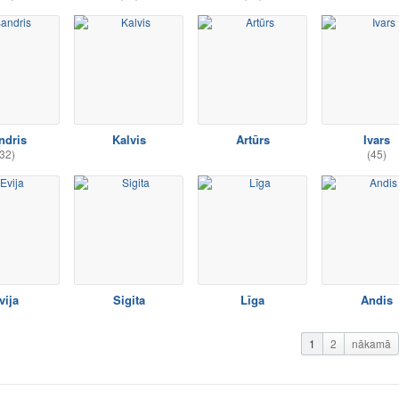
ndris
Kalvis
Artūrs
Ivars
32)
(45)
vija
Sigita
Līga
Andis
1
2
nākamā