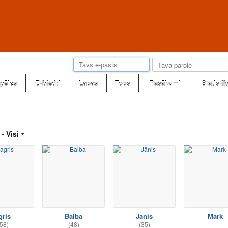
pēles
D-biedri
Lapas
Tops
Pasākumi
Statistik
 -
Visi
gris
Baiba
Jānis
Mark
58)
(48)
(35)