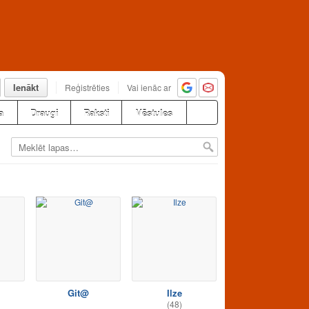
Ienākt
Reģistrēties
Vai ienāc ar
a
Draugi
Raksti
Vēstules
Git@
Ilze
(48)