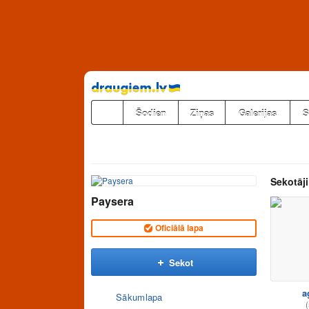
Pāriet
uz
saturu
Šodien
Ziņas
Galerijas
S
Sekotāji
Paysera
Oficiālā lapa
Sekot
a
Sākumlapa
(