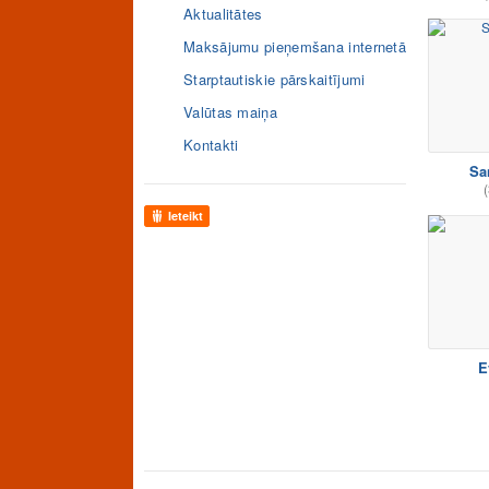
Aktualitātes
Maksājumu pieņemšana internetā
Starptautiskie pārskaitījumi
Valūtas maiņa
Kontakti
Sa
(
Ieteikt
E