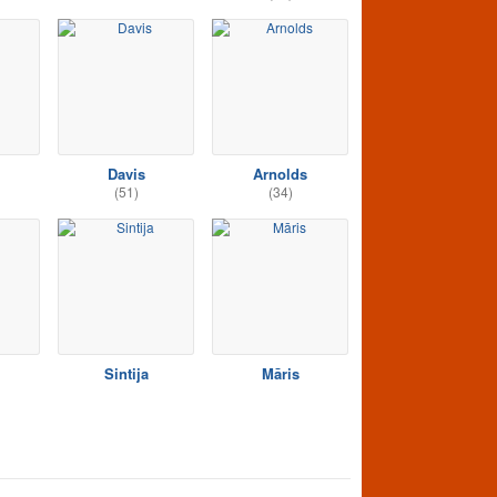
Davis
Arnolds
(51)
(34)
Sintija
Māris