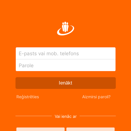
E-pasts vai mob. telefons
Parole
Ienākt
Reģistrēties
Aizmirsi paroli?
Vai ienāc ar