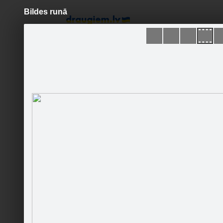
Bildes runā
Pāriet
uz
saturu
Šodien
Ziņas
Galerijas
S
EHR Party Service
Aktualitātes
Jaunumi
Pasākumi
Biogrāfija
Galerija
Fani
Runā
Viesu grāmata
#KONKU
Dziesmas