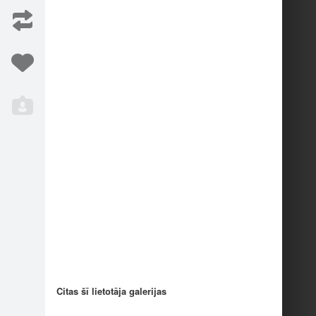
SIS! LAIM…
Mums ir pārākās ziņa…
2
RVICE ON…
Citas šī lietotāja galerijas