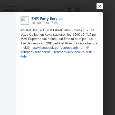
Ienākt
Reģistrēties
Vai ienāc ar
EHR Party Service
a
Draugi
Raksti
Vēstules
18. apr 2018 06:20
#KONKURSSCĒSIS
! LAIMĒ ekskluzīvās [Ex] da
Bass Collection koka saulesbrilles 150€ vērtībā no
Max Supreme vai solāriju un fitnesa studijas Lux
Tan dāvanu karti 20€ vērtībā! Konkursa noteikumus
1:48
meklē -
www.facebook.com/europeanhitra...
#ehrpartyservice2018
#ehrpartyserviceontour2018
#ehr
ukuma k…
Cēsu Tehnoloģiju un…
1
2