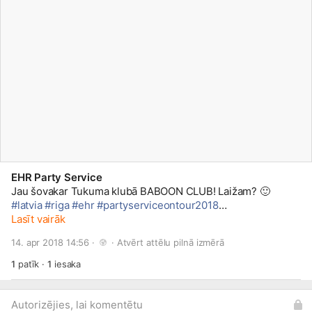
EHR Party Service
Jau šovakar Tukuma klubā BABOON CLUB! Laižam?
🙂
#latvia
#riga
#ehr
#partyserviceontour2018
#ehrpartyservice2018
Lasīt vairāk
#clubtour
#tukums
#baboonclub
#exdabass
#alvisstill
#vjkosmoss
#seeya
14. apr 2018 14:56 · 
 · 
Atvērt attēlu pilnā izmērā
1
patīk
·
1
iesaka
Autorizējies, lai komentētu