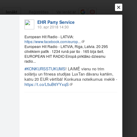
Ienākt
Reģistrēties
Vai ienāc ar
EHR Party Service
a
Draugi
Raksti
Vēstules
10. apr 2018 14:30
European Hit Radio - LATVIA:
https://www.facebook.com/europ...
European Hit Radio - LATVIA, Riga, Latvia. 20 295
cilvēkiem patīk · 1234 runā par šo · 165 bija šeit.
1:48
EUROPEAN HIT RADIO Eiropā pirktāko dziesmu
radio...
#KONKURSSTUKUMS
! LAIMĒ vienu no trim
solāriju un fitnesa studijas LuxTan dāvanu kartēm,
katru 20 EUR vērtībā! Konkursa noteikumus meklē -
https://t.co/L5uB6YYxqS
ukuma k…
Cēsu Tehnoloģiju un…
1
2