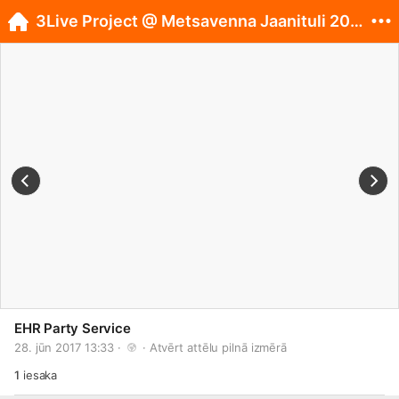
3Live Project @ Metsavenna Jaanituli 2017 / EST /
EHR Party Service
28. jūn 2017 13:33 · 
 · 
Atvērt attēlu pilnā izmērā
1
iesaka