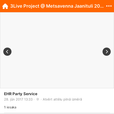
3Live Project @ Metsavenna Jaanituli 2017 / EST /
EHR Party Service
28. jūn 2017 13:33 · 
 · 
Atvērt attēlu pilnā izmērā
1
iesaka