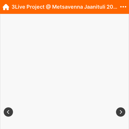
3Live Project @ Metsavenna Jaanituli 2017 / EST /