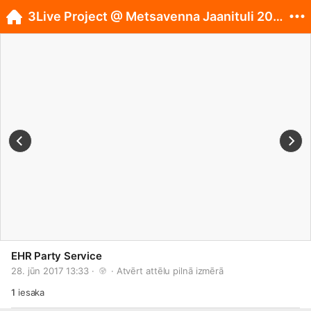
3Live Project @ Metsavenna Jaanituli 2017 / EST /
EHR Party Service
28. jūn 2017 13:33 · 
 · 
Atvērt attēlu pilnā izmērā
1
iesaka