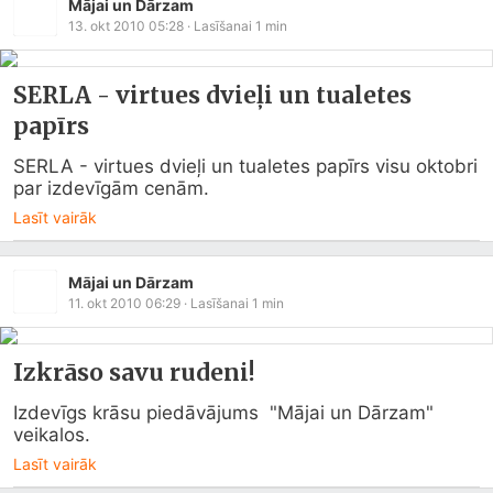
Mājai un Dārzam
13. okt 2010 05:28
· Lasīšanai
1
min
SERLA - virtues dvieļi un tualetes
papīrs
SERLA - virtues dvieļi un tualetes papīrs visu oktobri 
par izdevīgām cenām.
Lasīt vairāk
Mājai un Dārzam
11. okt 2010 06:29
· Lasīšanai
1
min
Izkrāso savu rudeni!
Izdevīgs krāsu piedāvājums  "Mājai un Dārzam"  
veikalos.
Lasīt vairāk