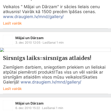
Veikalos " Mājai un Dārzam" ir sācies lielais cenu 
atkusnis! Vairāk kā 1500 precēm īpāšas cenas. 
www.draugiem.lv/mnd/gallery/
Lasīt vairāk
Mājai un Dārzam
3. dec 2010 12:05
· Lasīšanai
1
min
Sirsnīgs laiks=sirsnīgas atlaides!
Ziemīgiem darbiem, sniegotiem priekiem un lieliskai 
atpūtai piemēroti produkti!Tas viss un vēl vairāk ar 
sirsnīgām atlaidēm visos mūsu veikalos!Skaties 
Galerijā! 
www.draugiem.lv/mnd/gallery/
Lasīt vairāk
Mājai un Dārzam
6. dec 2010 15:22
· Lasīšanai
1
min