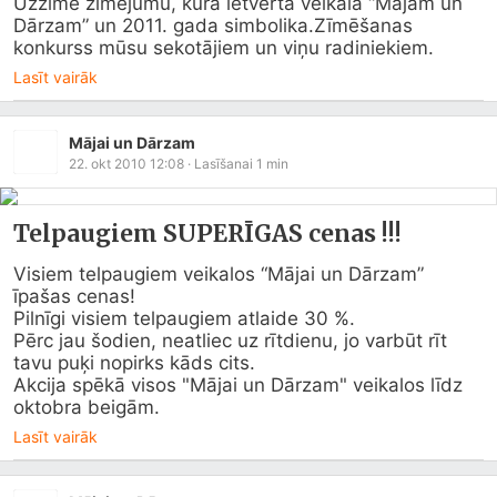
Uzzīmē zīmējumu, kurā ietverta veikala “Mājam un 
Dārzam” un 2011. gada simbolika.Zīmēšanas 
konkurss mūsu sekotājiem un viņu radiniekiem.
Lasīt vairāk
Mājai un Dārzam
22. okt 2010 12:08
· Lasīšanai
1
min
Telpaugiem SUPERĪGAS cenas !!!
Visiem telpaugiem veikalos “Mājai un Dārzam” 
īpašas cenas! 

Pilnīgi visiem telpaugiem atlaide 30 %.

Pērc jau šodien, neatliec uz rītdienu, jo varbūt rīt 
tavu puķi nopirks kāds cits.

Akcija spēkā visos "Mājai un Dārzam" veikalos līdz 
oktobra beigām.
Lasīt vairāk