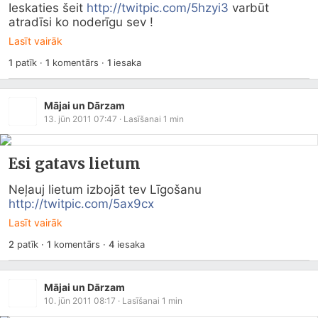
Ieskaties šeit 
http://twitpic.com/5hzyi3
 varbūt 
atradīsi ko noderīgu sev !
Lasīt vairāk
1
patīk
·
1
komentārs
·
1
iesaka
Mājai un Dārzam
13. jūn 2011 07:47
· Lasīšanai
1
min
Esi gatavs lietum
Neļauj lietum izbojāt tev Līgošanu 
http://twitpic.com/5ax9cx
Lasīt vairāk
2
patīk
·
1
komentārs
·
4
iesaka
Mājai un Dārzam
10. jūn 2011 08:17
· Lasīšanai
1
min