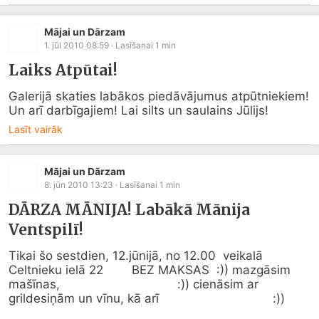
Mājai un Dārzam
1. jūl 2010 08:59
· Lasīšanai
1
min
Laiks Atpūtai!
Galerijā skaties labākos piedāvājumus atpūtniekiem! 
Un arī darbīgajiem! Lai silts un saulains Jūlijs!
Lasīt vairāk
Mājai un Dārzam
8. jūn 2010 13:23
· Lasīšanai
1
min
DĀRZA MĀNIJA! Labākā Mānija
Ventspilī!
Tikai šo sestdien, 12.jūnijā, no 12.00  veikalā 
Celtnieku ielā 22        BEZ MAKSAS  :)) mazgāsim 
mašīnas,                                 :)) cienāsim ar 
grildesiņām un vīnu, kā arī                                :)) 
demonstrēsim aktuālāko BOSCH un KARCHER 