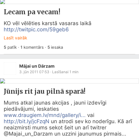
Lecam pa vecam!
KO vēl vēlēties karstā vasaras laikā 
http://twitpic.com/59geb6
Lasīt vairāk
5
patīk
·
1
komentārs
·
5
iesaka
Mājai un Dārzam
3. jūn 2011 07:53
· Lasīšanai
1
min
Jūnijs rit jau pilnā sparā!
Mums atkal jaunas akcijas , jauni izdevīgi 
piedāvājumi, ieskaties 
www.draugiem.lv/mnd/gallery/i...
 vai 
http://bit.ly/jcFzqN
 un atrodi sev ko noderīgu. Kā arī 
neaizmirsti mums sekot šeit un arī twitrer 
@Majai_un_Darzam un uzzini jaunumus pirmais...