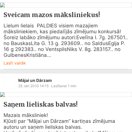
Sveicam mazos māksliniekus!
Lielum lielais  PALDIES visiem mazajiem 
māksliniekiem, kas piedalījās zīmējumu konkursā!
Šoreiz labāko zīmējumu autori:Evelīna I. 7g. 267501.. 
no BauskasLita G. 13 g. 293609.. no SaldusEgija P. 
16 g 292383.. no VentspilsNiks V. 8g. 283157.. no 
GulbenesKristiāna...
Lasīt vairāk
Mājai un Dārzam
25. okt 2010 14:15
· Lasīšanai
1
min
Saņem lieliskas balvas!
Mazais māksliniek!

Kļūsti par “Mājai un Dārzam” kartiņas zīmējuma 
autoru un saņem lieliskas balvas.
