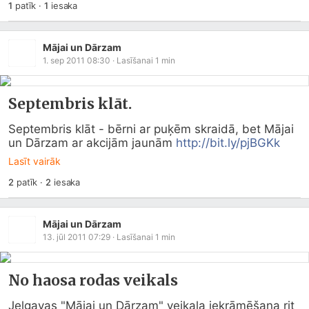
1
patīk
·
1
iesaka
Mājai un Dārzam
1. sep 2011 08:30
· Lasīšanai
1
min
Septembris klāt.
Septembris klāt - bērni ar puķēm skraidā, bet Mājai 
un Dārzam ar akcijām jaunām 
http://bit.ly/pjBGKk
Lasīt vairāk
2
patīk
·
2
iesaka
Mājai un Dārzam
13. jūl 2011 07:29
· Lasīšanai
1
min
No haosa rodas veikals
Jelgavas "Mājai un Dārzam" veikala iekrāmēšana rit 