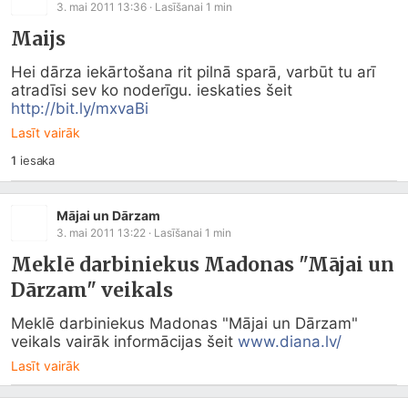
3. mai 2011 13:36
· Lasīšanai
1
min
Maijs
Hei dārza iekārtošana rit pilnā sparā, varbūt tu arī 
atradīsi sev ko noderīgu. ieskaties šeit 
http://bit.ly/mxvaBi
Lasīt vairāk
1
iesaka
Mājai un Dārzam
3. mai 2011 13:22
· Lasīšanai
1
min
Meklē darbiniekus Madonas "Mājai un
Dārzam" veikals
Meklē darbiniekus Madonas "Mājai un Dārzam" 
veikals vairāk informācijas šeit 
www.diana.lv/
Lasīt vairāk