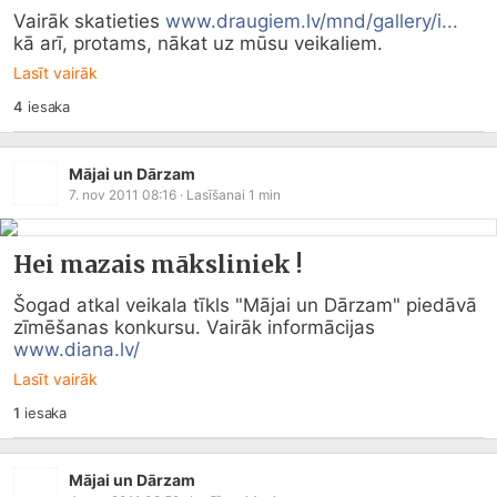
Vairāk skatieties 
www.draugiem.lv/mnd/gallery/i...
kā arī, protams, nākat uz mūsu veikaliem.
Lasīt vairāk
4
iesaka
Mājai un Dārzam
7. nov 2011 08:16
· Lasīšanai
1
min
Hei mazais māksliniek !
Šogad atkal veikala tīkls "Mājai un Dārzam" piedāvā 
zīmēšanas konkursu. Vairāk informācijas 
www.diana.lv/
Lasīt vairāk
1
iesaka
Mājai un Dārzam