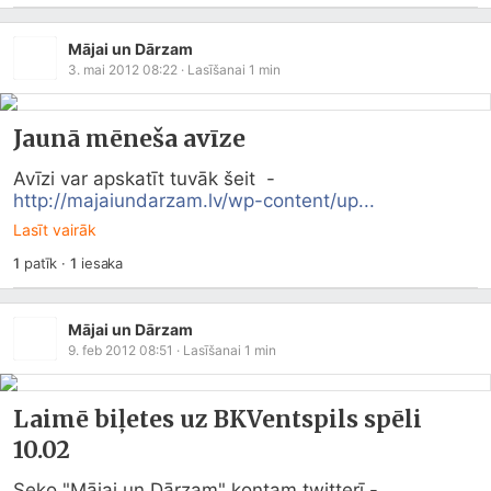
Mājai un Dārzam
3. mai 2012 08:22
· Lasīšanai
1
min
Jaunā mēneša avīze
Avīzi var apskatīt tuvāk šeit  - 
http://majaiundarzam.lv/wp-content/up...
Lasīt vairāk
1
patīk
·
1
iesaka
Mājai un Dārzam
9. feb 2012 08:51
· Lasīšanai
1
min
Laimē biļetes uz BKVentspils spēli
10.02
Seko "Mājai un Dārzam" kontam twitterī -  