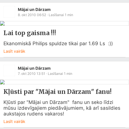
Mājai un Dārzam
8. okt 2010 06:52
· Lasīšanai
1
min
Lai top gaisma !!!
Ekanomiskā Philips spuldze tikai par 1.69 Ls  :))
Lasīt vairāk
Mājai un Dārzam
7. okt 2010 13:51
· Lasīšanai
1
min
Kļūsti par "Mājai un Dārzam" fanu!
Kļūsti par "Mājai un Dārzam"  fanu un seko līdzi 
mūsu izdevīgajiem piedāvājumiem, kā arī sasildies 
aukstajos rudens vakaros!
Lasīt vairāk