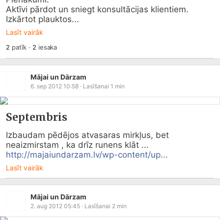
Aktīvi pārdot un sniegt konsultācijas klientiem. 	 	
Izkārtot plauktos...
Lasīt vairāk
2
patīk
·
2
iesaka
Mājai un Dārzam
6. sep 2012 10:58
· Lasīšanai
1
min
Septembris
Izbaudam pēdējos atvasaras mirkļus, bet 
neaizmirstam , ka drīz runens klāt ... 
http://majaiundarzam.lv/wp-content/up...
Lasīt vairāk
Mājai un Dārzam
2. aug 2012 05:45
· Lasīšanai
2
min