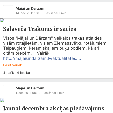
Mājai un Dārzam
14. dec 2011 13:35
· Lasīšanai
1
min
Salaveča Trakums ir sācies
Visos "Mājai un Dārzam" veikalos trakas atlaides 
visām rotaļlietām, visiem Ziemassvētku rotājumiem, 
Telpaugiem, keramiskajiem puķu podiem, kā arī 
citām precēm.    Vairāk 
http://majaiundarzam.lv/aktualitates/...
Lasīt vairāk
4
patīk
·
4
iesaka
Mājai un Dārzam
1. dec 2011 09:32
· Lasīšanai
1
min
Jaunai decembra akcijas piedāvājums