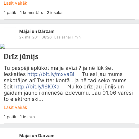
Lasīt vairāk
1
patīk
·
1
komentārs
·
2
iesaka
Mājai un Dārzam
27. mai 2011 08:26
· Lasīšanai
1
min
Drīz jūnijs
Tu paspēji aplūkot maija avīzi ? ja nē lūk šet 
ieskaties 
http://bit.ly/mxvaBi
     Tu esi jau mums 
sekotājos arī Twitter kontā , ja nē tad seko mums 
šeit 
http://bit.ly/l6lOXa
     Nu ko drīz jau jūnijs un 
gaidam jauno ikmēneša izdevumu. Jau 01.06 varēsi 
to elektroniski...
Lasīt vairāk
1
patīk
·
1
iesaka
Mājai un Dārzam