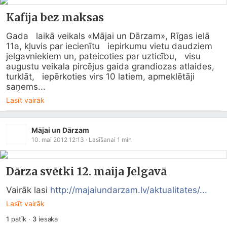
Kafija bez maksas
Gada   laikā veikals «Mājai un Dārzam», Rīgas ielā 
11a, kļuvis par iecienītu   iepirkumu vietu daudziem 
jelgavniekiem un, pateicoties par uzticību,   visu 
augustu veikala pircējus gaida grandiozas atlaides, 
turklāt,   iepērkoties virs 10 latiem, apmeklētāji 
saņems...
Lasīt vairāk
Mājai un Dārzam
10. mai 2012 12:13
· Lasīšanai
1
min
Dārza svētki 12. maija Jelgavā
Vairāk lasi 
http://majaiundarzam.lv/aktualitates/...
Lasīt vairāk
1
patīk
·
3
iesaka