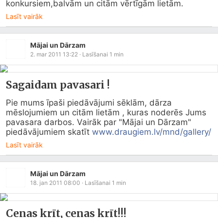
konkursiem,balvām un citām vērtīgām lietām.
Lasīt vairāk
Mājai un Dārzam
2. mar 2011 13:22
· Lasīšanai
1
min
Sagaidam pavasari !
Pie mums īpaši piedāvājumi sēklām, dārza 
mēslojumiem un citām lietām , kuras noderēs Jums 
pavasara darbos. Vairāk par "Mājai un Dārzam"  
piedāvājumiem skatīt 
www.draugiem.lv/mnd/gallery/
Lasīt vairāk
Mājai un Dārzam
18. jan 2011 08:00
· Lasīšanai
1
min
Cenas krīt, cenas krīt!!!