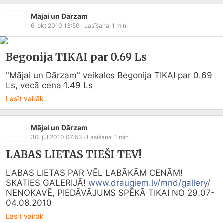
Mājai un Dārzam
6. okt 2010 13:50
· Lasīšanai
1
min
Begonija TIKAI par 0.69 Ls
"Mājai un Dārzam" veikalos Begonija TIKAI par 0.69 
Ls, vecā cena 1.49 Ls
Lasīt vairāk
Mājai un Dārzam
30. jūl 2010 07:53
· Lasīšanai
1
min
LABAS LIETAS TIEŠI TEV!
LABAS LIETAS PAR VĒL LABĀKĀM CENĀM! 
SKATIES GALERIJĀ! 
www.draugiem.lv/mnd/gallery/
NENOKAVĒ, PIEDĀVĀJUMS SPĒKĀ TIKAI NO 29.07-
04.08.2010
Lasīt vairāk