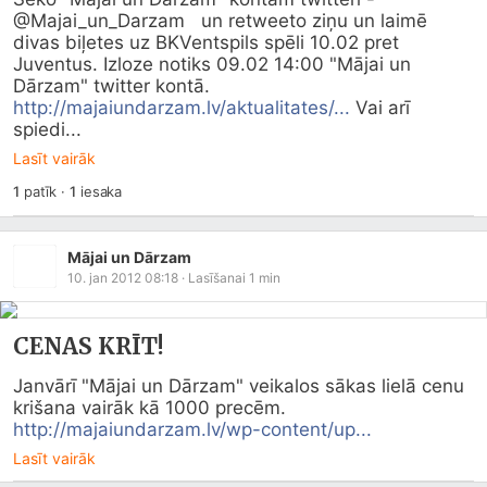
@Majai_un_Darzam   un retweeto ziņu un laimē 
divas biļetes uz BKVentspils spēli 10.02 pret   
Juventus. Izloze notiks 09.02 14:00 "Mājai un 
Dārzam" twitter kontā. 
http://majaiundarzam.lv/aktualitates/...
 Vai arī 
spiedi...
Lasīt vairāk
1
patīk
·
1
iesaka
Mājai un Dārzam
10. jan 2012 08:18
· Lasīšanai
1
min
CENAS KRĪT!
Janvārī "Mājai un Dārzam" veikalos sākas lielā cenu 
krišana vairāk kā 1000 precēm. 
http://majaiundarzam.lv/wp-content/up...
Lasīt vairāk