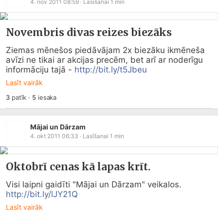
4. nov 2011 08:59
· Lasīšanai
1
min
Novembris divas reizes biezāks
Ziemas mēnešos piedāvājam 2x biezāku ikmēneša 
avīzi ne tikai ar akcijas precēm, bet arī ar noderīgu 
informāciju tajā - 
http://bit.ly/t5Jbeu
Lasīt vairāk
3
patīk
·
5
iesaka
Mājai un Dārzam
4. okt 2011 06:33
· Lasīšanai
1
min
Oktobrī cenas kā lapas krīt.
Visi laipni gaidīti "Mājai un Dārzam" veikalos. 
http://bit.ly/lJY21Q
Lasīt vairāk