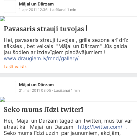
Mājai un Dārzam
1. apr 2011 12:36
· Lasīšanai
1
min
Pavasaris strauji tuvojas !
Hei, pavasaris strauji tuvojas , grilla sezona arī drīz 
sāksies , bet veikals  "Mājai un Dārzam" Jūs gaida  
jau šodien ar izdevīgiem piedāvājumiem ! 
www.draugiem.lv/mnd/gallery/
Lasīt vairāk
Mājai un Dārzam
21. mar 2011 08:05
· Lasīšanai
1
min
Seko mums līdzi twiterī
Hei,  Mājai un Dārzam tagad arī Twitterī, mūs tur var 
atrast kā   Majai_un_Darzam   
http://twitter.com/
  . 
Seko mums līdzi uzzini par jaunumiem, akcijām, 