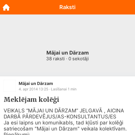
Raksti
Mājai un Dārzam
38
raksti ·
0
sekotāji
Mājai un Dārzam
4. apr 2014 13:25
· Lasīšanai
1
min
Meklējam kolēģi
VEIKALS “MĀJAI UN DĀRZAM” JELGAVĀ , AICINA 
DARBĀ PĀRDEVĒJUS/AS-KONSULTANTUS/ES

Ja esi laipns un komunikabls, tad kļūsti par kolēģi 
satriecošam "Mājai un Dārzam" veikala kolektīvam.

Pienākumi:
