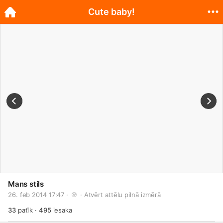
Cute baby!
Mans stils
26. feb 2014 17:47 · 
 · 
Atvērt attēlu pilnā izmērā
33
patīk
·
495
iesaka