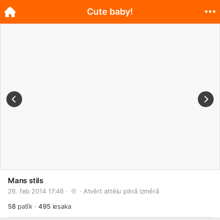
Cute baby!
Mans stils
26. feb 2014 17:46 · 
 · 
Atvērt attēlu pilnā izmērā
58
patīk
·
495
iesaka