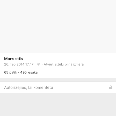
Mans stils
26. feb 2014 17:47 · 
 · 
Atvērt attēlu pilnā izmērā
65
patīk
·
495
iesaka
Autorizējies, lai komentētu