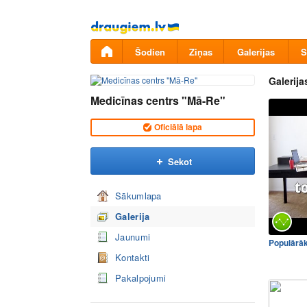
Pāriet
uz
saturu
Šodien
Ziņas
Galerijas
S
Galerija
Medicīnas centrs "Mā-Re"
Oficiālā lapa
Sekot
Sākumlapa
Galerija
Jaunumi
Populārā
Kontakti
Pakalpojumi