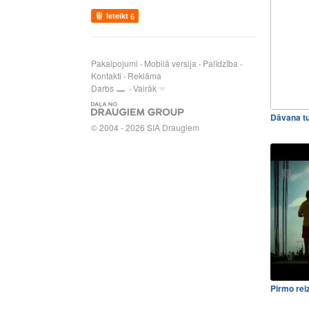
Ieteikt
6
Pakalpojumi
Mobilā versija
Palīdzība
Kontakti
Reklāma
Darbs
Vairāk
Dāvana t
© 2004 - 2026 SIA Draugiem
Pirmo rei