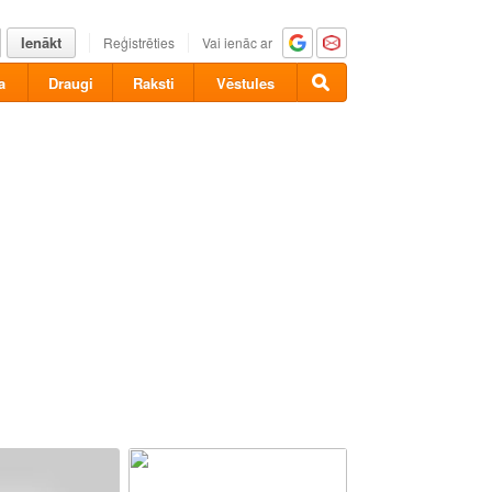
Ienākt
Reģistrēties
Vai ienāc ar
a
Draugi
Raksti
Vēstules