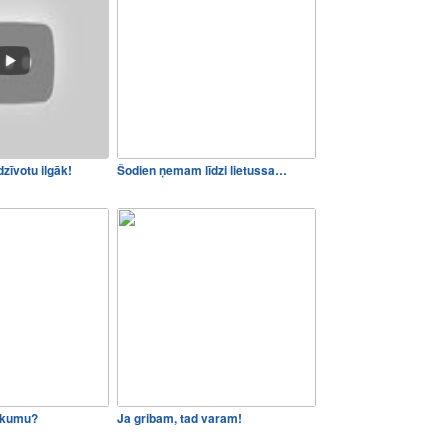
zīvotu ilgāk!
Šodien ņemam līdzi lietussa…
lkumu?
Ja gribam, tad varam!