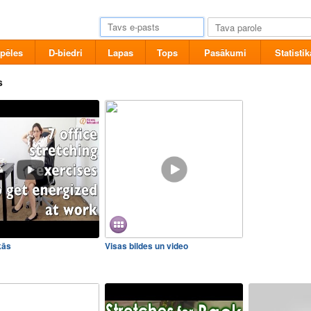
pēles
D-biedri
Lapas
Tops
Pasākumi
Statistik
s
kās
Visas bildes un video