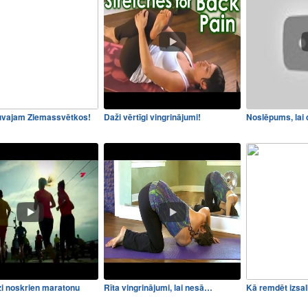
uvajam Ziemassvētkos!
Daži vērtīgi vingrinājumi!
Noslēpums, lai d
zi noskrien maratonu
Rīta vingrinājumi, lai nesā…
Kā remdēt izsa