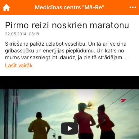
Medicīnas centrs "Mā-Re"
Pirmo reizi noskrien maratonu
22.05.2014. 08:18
Skriešana palīdz uzlabot veselību. Un tā arī veicina
gribasspēku un enerģijas pieplūdumu. Un katrs no
mums var sasniegt ļoti daudz, ja pie tā strādājam.
Līdzīgi kā šī meitene noskrēja maratonu.
Lasīt vairāk