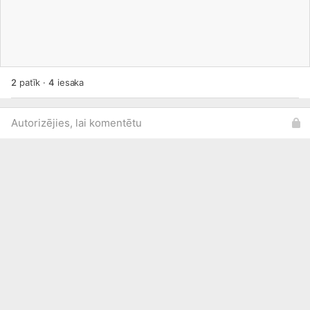
http://ej.uz/gytf
Ja nepieciešama maza palīdzība, tad
zvaniet mums un Medicīnas centrā „Mā-Rē” varēsiet
kopā ar speciālistu izstrādāt sev vajadzīgo ēdienkarti.
2
patīk
·
4
iesaka
Autorizējies, lai komentētu