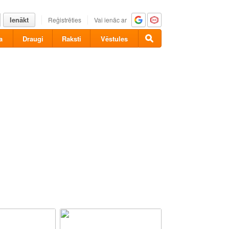
Ienākt
Reģistrēties
Vai ienāc ar
a
Draugi
Raksti
Vēstules