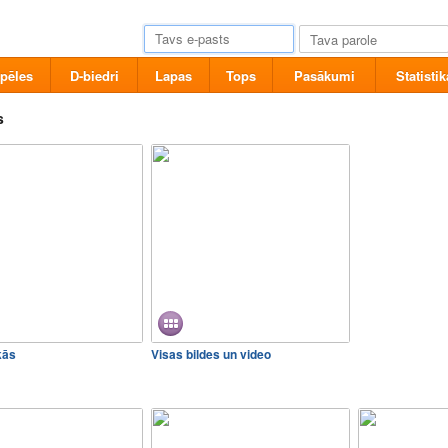
pēles
D-biedri
Lapas
Tops
Pasākumi
Statistik
s
kās
Visas bildes un video