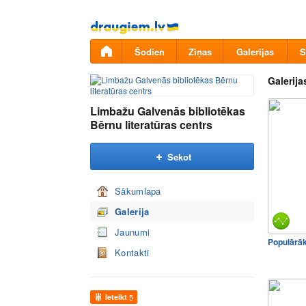
Pāriet
uz
saturu
Šodien
Ziņas
Galerijas
S
Galerija
Limbažu Galvenās bibliotēkas
Bērnu literatūras centrs
Sekot
Sākumlapa
Galerija
Jaunumi
Populārā
Kontakti
Ieteikt
5