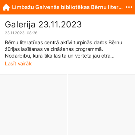
Limbažu Galvenās bibliotēkas Bērnu literatūras centrs
Galerija 23.11.2023
23.11.2023. 08:36
Bērnu literatūras centrā aktīvi turpinās darbs Bērnu
žūrijas lasīšanas veicināšanas programmā.
Nodarbību, kurā tika lasīta un vērtēta jau otrā
grāmata, apmeklēja bērnudārzu grupiņas no PII
Lasīt vairāk
Spārīte- “Bitītes”, “Putnēni” un PII Buratīno “Saulītes”.
Šoreiz lasījām grāmatiņu- A. Melece “Pazudušais
miedziņš”. Pēc grāmatas izlasīšanas, kā parasti,
sekoja radošais darbiņš, ko bērni ļoti gaidīja un ar
patiku izpildīja. Šoreiz gatavojām savus miega
mēnestiņus