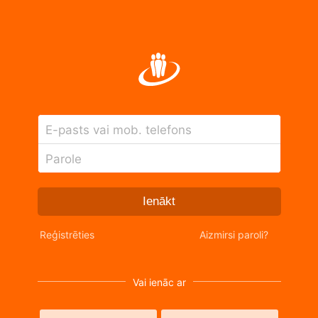
E-pasts vai mob. telefons
Parole
Ienākt
Reģistrēties
Aizmirsi paroli?
Vai ienāc ar