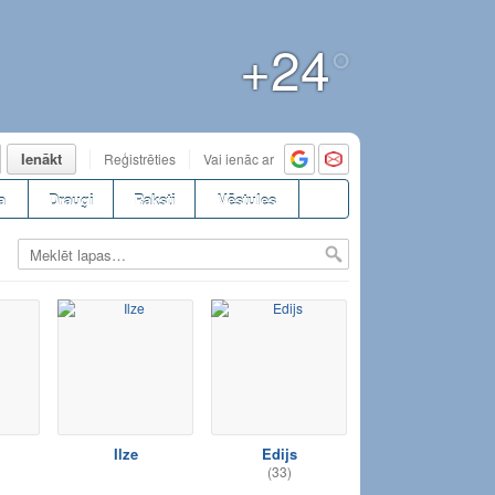
+24
°
Ienākt
Reģistrēties
Vai ienāc ar
a
Draugi
Raksti
Vēstules
Ilze
Edijs
(33)