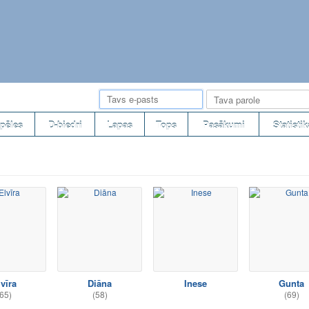
pēles
D-biedri
Lapas
Tops
Pasākumi
Statistik
vīra
Diāna
Inese
Gunta
65)
(58)
(69)