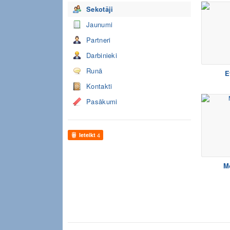
Sekotāji
Jaunumi
Partneri
Darbinieki
Runā
E
Kontakti
Pasākumi
Ieteikt
4
M