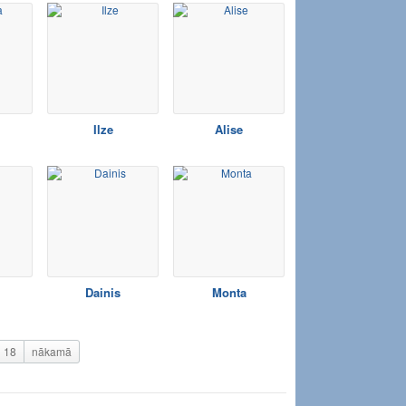
Ilze
Alise
Dainis
Monta
18
nākamā