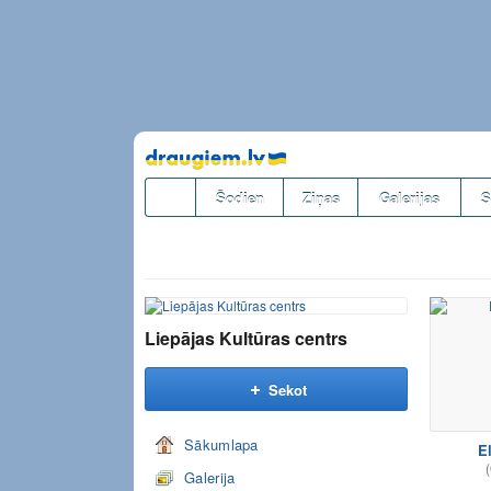
Pāriet
uz
saturu
Šodien
Ziņas
Galerijas
S
Liepājas Kultūras centrs
Sekot
Sākumlapa
El
(
Galerija