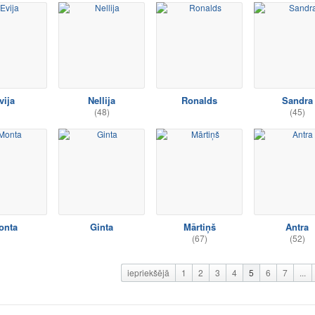
vija
Nellija
Ronalds
Sandra
(48)
(45)
onta
Ginta
Mārtiņš
Antra
(67)
(52)
iepriekšējā
1
2
3
4
5
6
7
...