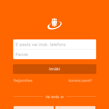
E-pasts vai mob. telefons
Parole
Ienākt
Reģistrēties
Aizmirsi paroli?
Vai ienāc ar