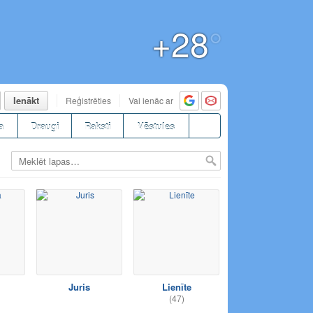
+28
°
Ienākt
Reģistrēties
Vai ienāc ar
a
Draugi
Raksti
Vēstules
Juris
Lienīte
(47)