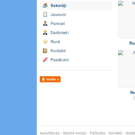
Sekotāji
Jaunumi
Partneri
Darbinieki
Runā
Ru
Kontakti
Pasākumi
Ieteikt
4
Re
(
Iepazīšanās
Mobilā versija
Palīdzība
Kontakti
Notei