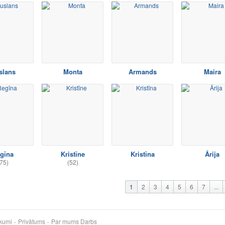
slans
Monta
Armands
Maira
gīna
Kristīne
Kristīna
Ārija
75)
(52)
1
2
3
4
5
6
7
...
kumi
Privātums
Par mums
Darbs