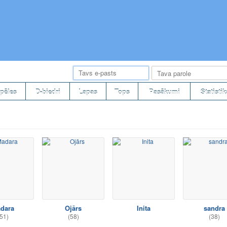
pēles
D-biedri
Lapas
Tops
Pasākumi
Statistik
dara
Ojārs
Inita
sandra
51)
(58)
(38)