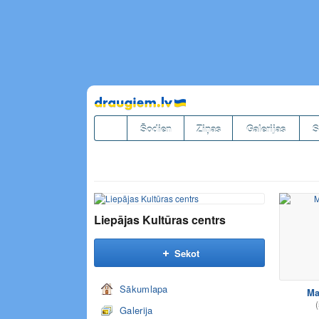
Pāriet
uz
saturu
Šodien
Ziņas
Galerijas
S
Liepājas Kultūras centrs
Sekot
Sākumlapa
Ma
(
Galerija