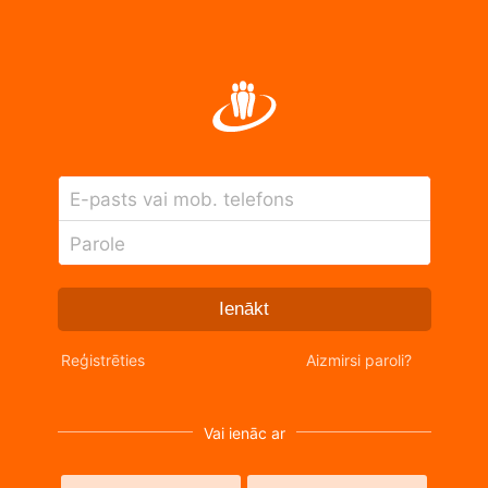
E-pasts vai mob. telefons
Parole
Ienākt
Reģistrēties
Aizmirsi paroli?
Vai ienāc ar