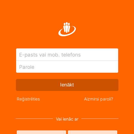
E-pasts vai mob. telefons
Parole
Ienākt
Reģistrēties
Aizmirsi paroli?
Vai ienāc ar