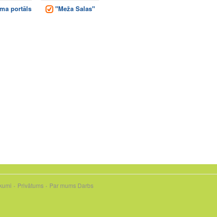
ma portāls
"Meža Salas"
kumi
Privātums
Par mums
Darbs