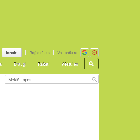
Ienākt
Reģistrēties
Vai ienāc ar
a
Draugi
Raksti
Vēstules