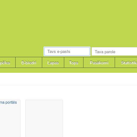
pēles
D-biedri
Lapas
Tops
Pasākumi
Statistik