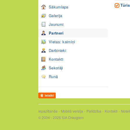
Tūris
Sākumlapa
Galerija
Jaunumi
Partneri
Vietas: kaimiņi
Darbinieki
Kontakti
Sekotāji
Runā
Ieteikt
Iepazīšanās
Mobilā versija
Palīdzība
Kontakti
Notei
© 2004 - 2026 SIA Draugiem