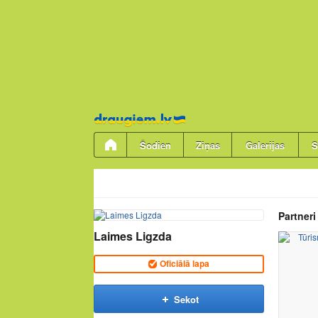
Pāriet
uz
saturu
Šodien
Ziņas
Galerijas
S
Partneri
Laimes Ligzda
Oficiālā lapa
Sekot