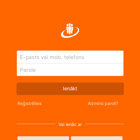
E-pasts vai mob. telefons
Parole
Ienākt
Reģistrēties
Aizmirsi paroli?
Vai ienāc ar