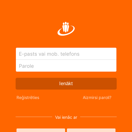
E-pasts vai mob. telefons
Parole
Ienākt
Reģistrēties
Aizmirsi paroli?
Vai ienāc ar